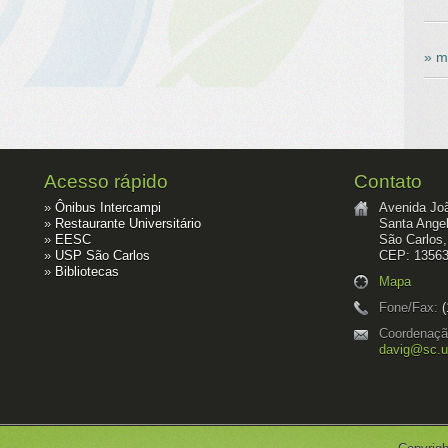
» m
Acesso rápido
Contato
»
Ônibus Intercampi
Avenida Jo
»
Restaurante Universitário
Santa Angel
»
EESC
São Carlos
»
USP São Carlos
CEP: 13563
»
Bibliotecas
Mapa
Fone/Fax:
(
Coordenaç
davig@sc.u