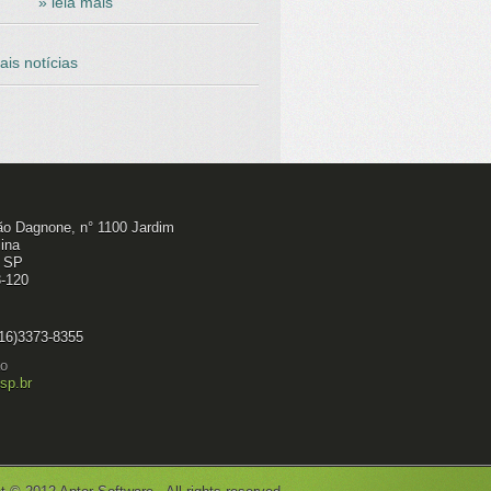
» leia mais
ais notícias
ão Dagnone, n° 1100 Jardim
ina
, SP
-120
16)3373-8355
ão
sp.br