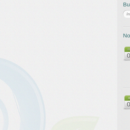
Bu
No
F
J